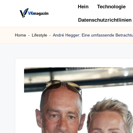
Hein
Technologie
Skip
Datenschutzrichtlinien
v
to
content
k
Home
-
Lifestyle
-
André Hegger: Eine umfassende Betracht
m
a
g
a
zi
n.
d