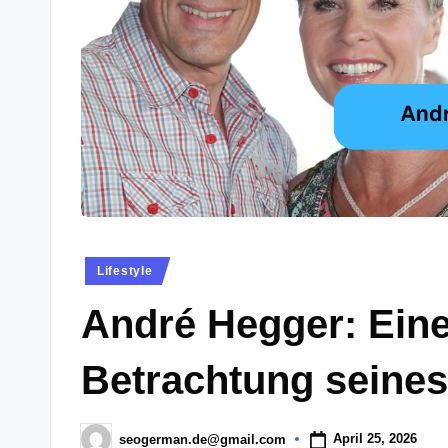
e
Posted
Lifestyle
in
André Hegger: Ein
Betrachtung seine
April 25, 2026
seogerman.de@gmail.com
Posted