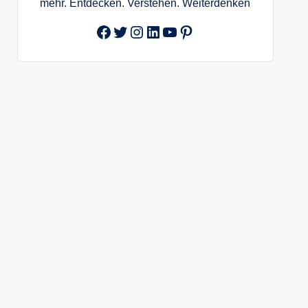
mehr. Entdecken. Verstehen. Weiterdenken
Facebook
Twitter
Instagram
LinkedIn
YouTube
Pinterest