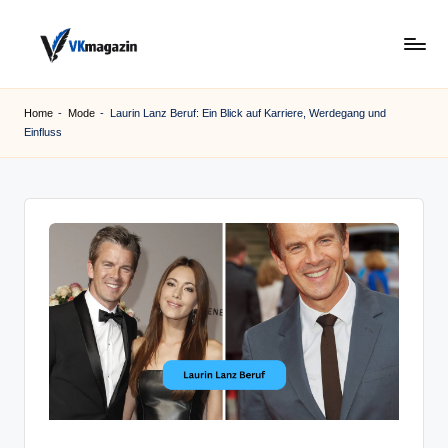
Skip
to
v
content
k
Home
-
Mode
-
Laurin Lanz Beruf: Ein Blick auf Karriere, Werdegang und
Einfluss
m
a
g
a
zi
n
.
d
e